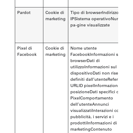
Pardot
Cookie di
Tipo di browserIndirizzo
marketing
IPSistema operativoNumero di
pa-gine visualizzate
Pixel di
Cookie di
Nome utente
Facebook
marketing
FacebookInformazioni sul
browserDati di
utilizzoInformazioni sul
dispositivoDati non riservati
definiti dall’utenteReferrer
URLID pixelInformazioni sulla
posizioneDati specifici di
PixelComportamento
dell’utenteAnnunci
visualizzatiInterazioni con la
pubblicità, i servizi e i
prodottiInformazioni di
marketingContenuto