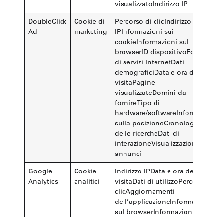
visualizzatoIndirizzo IP
DoubleClick
Cookie di
Percorso di clicIndirizzo
Ad
marketing
IPInformazioni sui
cookieInformazioni sul
browserID dispositivoFornitore
di servizi InternetDati
demograficiData e ora della
visitaPagine
visualizzateDomini da
fornireTipo di
hardware/softwareInformazion
sulla posizioneCronologia
delle ricercheDati di
interazioneVisualizzazioni degli
annunci
Google
Cookie
Indirizzo IPData e ora della
Analytics
analitici
visitaDati di utilizzoPercorso di
clicAggiornamenti
dell’applicazioneInformazioni
sul browserInformazioni sul